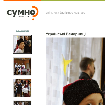
— спільнота блогів про культуру
вся галерея
Українські Вечорниці