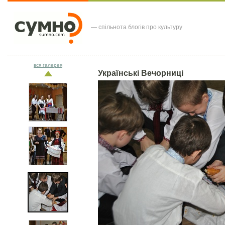
— спільнота блогів про культуру
вся галерея
Українські Вечорниці